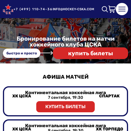
+7 (499) 110-74-36
INFO@HOCKEY-CSKA.COM
Бронирование билетов на матчи
хоккейного клуба ЦСКА
купить билеты
быстро и просто
АФИША МАТЧЕЙ
Континентальная хоккейная лига
ХК ЦСКА
СПАРТАК
7 сентября, 19:30
КУПИТЬ БИЛЕТЫ
Континентальная хоккейная лига
ХК ЦСКА
ХК ТОРПЕДО
9 сентября, 19:30