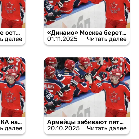
«Динамо» Минск не оставляет шансов ЦСКА на своем льду.
«Динамо» Москва берет верх в противостоянии с ЦСКА.
ь далее
01.11.2025
Читать далее
Армейцы громит СКА на его льду, забив четыре шайбы.
Армейцы забивают пять голов, празднуя победу над минчанами.
ь далее
20.10.2025
Читать далее