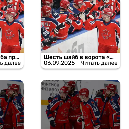
Единственная шайба приносит ЦСКА победу в матче с «Адмиралом».
Шесть шайб в ворота «Динамо»: ЦСКА триумфально стартовал в КХЛ.
ь далее
06.09.2025
Читать далее