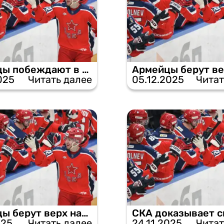
Армейцы побеждают в Уфе, взяв реванш у «Салавата».
025
Читать далее
05.12.2025
Читат
Армейцы берут верх над «Ладой» на своём льду.
025
Читать далее
24.11.2025
Читат