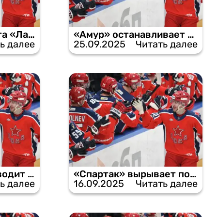
Семь шайб в ворота «Лады»: ЦСКА возвращается к победам.
«Амур» останавливает ЦСКА, не пропустив ни одной шайбы.
ь далее
25.09.2025
Читать далее
«Локомотив» проводит показательный матч, унизив ЦСКА.
«Спартак» вырывает победу у ЦСКА в послематчевых буллитах.
ь далее
16.09.2025
Читать далее