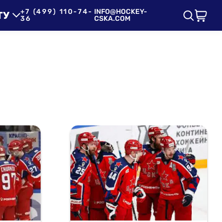
+7 (499) 110-74-
INFO@HOCKEY-
ТУ
36
CSKA.COM