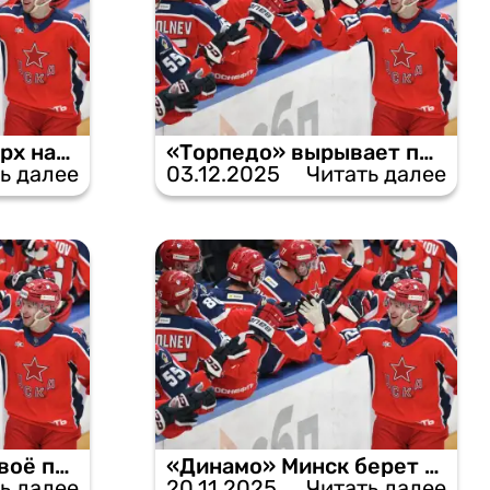
Армейцы берут верх над «Трактором» в гостях.
«Торпедо» вырывает победу у ЦСКА в серии буллитов.
ь далее
03.12.2025
Читать далее
СКА доказывает своё превосходство, обыграв ЦСКА в Москве.
«Динамо» Минск берет реванш у ЦСКА за домашнее поражение.
ь далее
20.11.2025
Читать далее