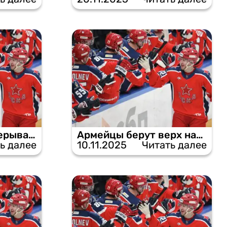
«Нефтехимик» прерывает победное шествие ЦСКА.
Армейцы берут верх над «Северсталью» в матче без пропущенных шайб.
ь далее
10.11.2025
Читать далее